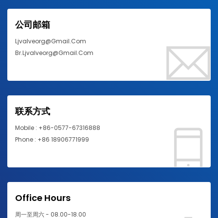
公司邮箱
Ljvalveorg@gmail.com
Br.ljvalveorg@gmail.com
联系方式
Mobile : +86-0577-67316888
Phone : +86 18906771999
Office Hours
周一至周六 - 08.00-18.00